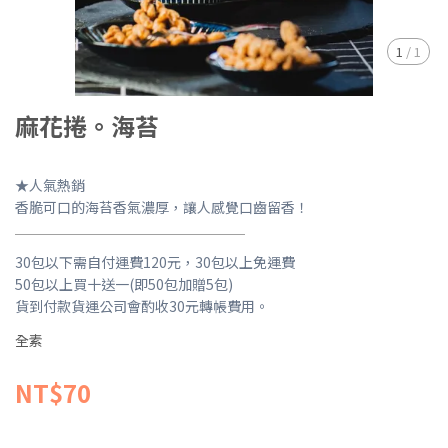
1
/
1
麻花捲。海苔
★人氣熱銷
香脆可口的海苔香氣濃厚，讓人感覺口齒留香！
30包以下需自付運費120元，30包以上免運費
50包以上買十送一(即50包加贈5包)
貨到付款貨運公司會酌收30元轉帳費用。
全素
NT$70